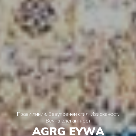
П
р
а
в
и
л
и
н
и
и
.
Б
е
з
у
п
р
е
ч
е
н
с
т
и
л
.
И
з
и
с
к
а
н
о
с
т
.
В
е
ч
н
а
е
л
е
г
а
н
т
н
о
с
т
A
G
R
G
E
Y
W
A