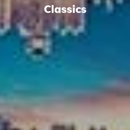
C
l
a
s
s
i
c
s