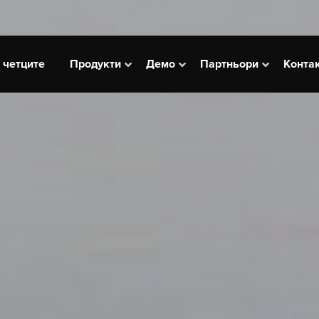
сновная
 четците
Продукти
Демо
Партньори
Конта
вигация