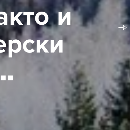
а
к
т
о
и
е
р
с
к
и
…