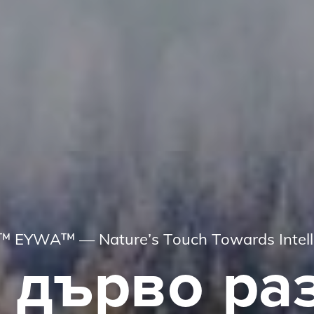
™
E
Y
W
A
™
—
N
a
t
u
r
e
’
s
T
o
u
c
h
T
o
w
a
r
d
s
I
n
t
e
l
l
д
ъ
р
в
о
р
а