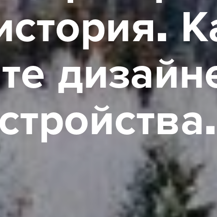
и
с
т
о
р
и
я
.
К
и
т
е
д
и
з
а
й
н
с
т
р
о
й
с
т
в
а