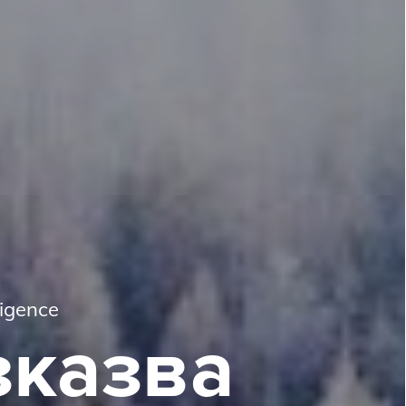
i
g
e
n
c
e
з
к
а
з
в
а