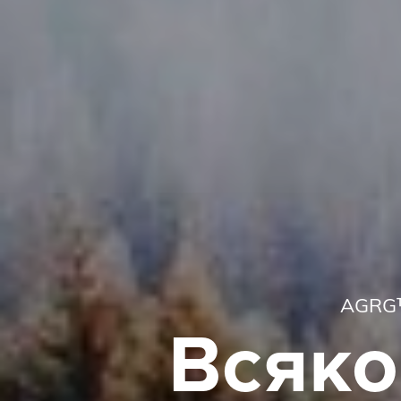
A
G
R
G
В
с
я
к
о