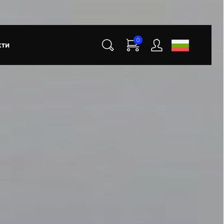
0
кти