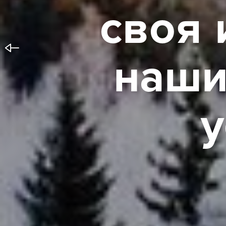
с
в
о
я
н
а
ш
у