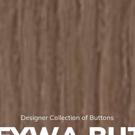
D
e
s
i
g
n
e
r
C
o
l
l
e
c
t
i
o
n
o
f
B
u
t
t
o
n
s