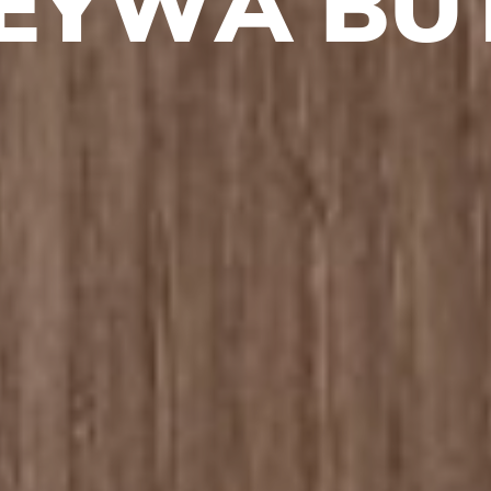
E
Y
W
A
B
U