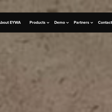
сновная
About EYWA
Products
Demo
Partners
Contact
вигация