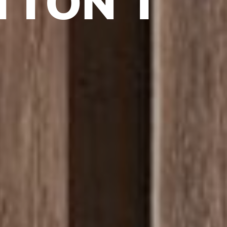
T
T
O
N
T