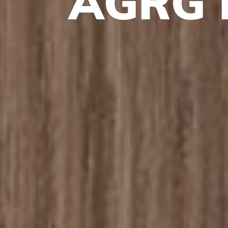
A
G
R
G